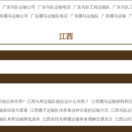
广东马队运输公司
广东马队运输电话
广东马队工程运输队
广东马队
东骡马运输公司
广东骡马运输队电话
广东骡马运输队
广东骡马运输
江西
的地位和作用?
江西马帮运输队能拉运什么东西？
江西骡马运输材料和
输效应较为显著
江西骡子运输队传承着这种古老的运输方式
江西马队运
输队来帮运输降低成本
江西依托马帮搬运服务务缓解交通压力
江西山区