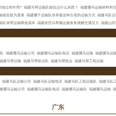
的地位和作用?
福建马帮运输队能拉运什么东西？
福建骡马运输材料和
输效应较为显著
福建骡子运输队传承着这种古老的运输方式
福建马队运
输队来帮运输降低成本
福建依托马帮搬运服务务缓解交通压力
福建山区
队
福建骡马运输公司
福建骡马运输队电话
福建骡马运输
福建骡马运
福建马帮运输
福建马帮驮运队
福建马帮驮运
福建马帮工程运输
福建马队运输公司
福建马队运输电话
福建马队工程运输队
福建马队
建骡马运输公司
福建骡马运输队电话
福建骡马运输队
福建骡马运输
广东