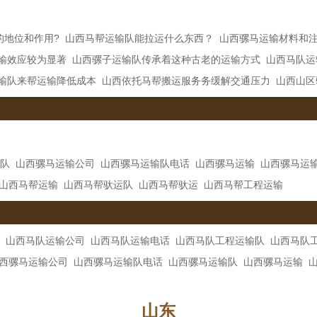
的地位和作用?
山西马帮运输队能拉运什么东西？
山西骡马运输材料和
输效应较为显著
山西骡子运输队传承着这种古老的运输方式
山西马队运
输队来帮运输降低成本
山西依托马帮搬运服务务缓解交通压力
山西山区
队
山西骡马运输公司
山西骡马运输队电话
山西骡马运输
山西骡马运
山西马帮运输
山西马帮驮运队
山西马帮驮运
山西马帮工程运输
山西马队运输公司
山西马队运输电话
山西马队工程运输队
山西马队
西骡马运输公司
山西骡马运输队电话
山西骡马运输队
山西骡马运输
山东