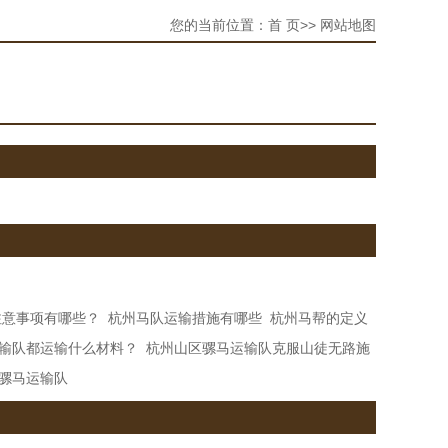
您的当前位置：
首 页
>> 网站地图
注意事项有哪些？
杭州马队运输措施有哪些
杭州马帮的定义
输队都运输什么材料？
杭州山区骡马运输队克服山徒无路施
骡马运输队