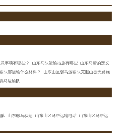
注意事项有哪些？
山东马队运输措施有哪些
山东马帮的定义
输队都运输什么材料？
山东山区骡马运输队克服山徒无路施
骡马运输队
输队
山东骡马驮运
山东山区马帮运输电话
山东山区马帮运