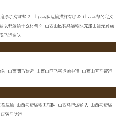
注意事项有哪些？
山西马队运输措施有哪些
山西马帮的定义
输队都运输什么材料？
山西山区骡马运输队克服山徒无路施
骡马运输队
输队
山西骡马驮运
山西山区马帮运输电话
山西山区马帮运
工程运输
山西马帮运输工程队
山西马帮运输队
山西马帮运
山西骡马驮运