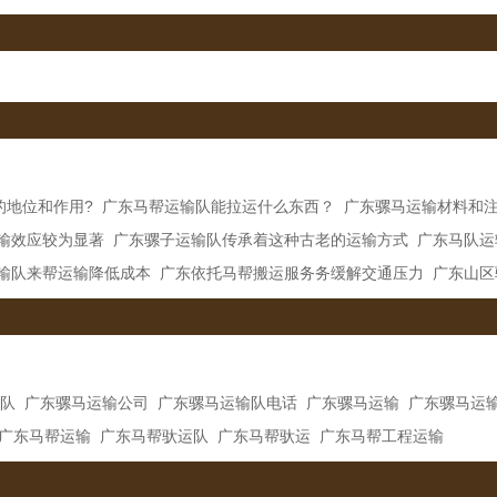
的地位和作用?
广东马帮运输队能拉运什么东西？
广东骡马运输材料和
输效应较为显著
广东骡子运输队传承着这种古老的运输方式
广东马队运
输队来帮运输降低成本
广东依托马帮搬运服务务缓解交通压力
广东山区
队
广东骡马运输公司
广东骡马运输队电话
广东骡马运输
广东骡马运
广东马帮运输
广东马帮驮运队
广东马帮驮运
广东马帮工程运输