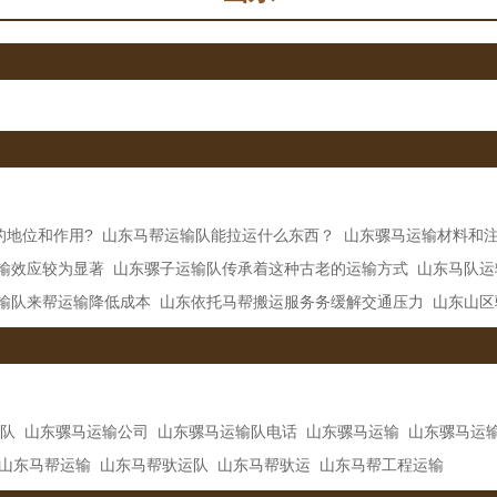
的地位和作用?
山东马帮运输队能拉运什么东西？
山东骡马运输材料和
输效应较为显著
山东骡子运输队传承着这种古老的运输方式
山东马队运
输队来帮运输降低成本
山东依托马帮搬运服务务缓解交通压力
山东山区
队
山东骡马运输公司
山东骡马运输队电话
山东骡马运输
山东骡马运
山东马帮运输
山东马帮驮运队
山东马帮驮运
山东马帮工程运输